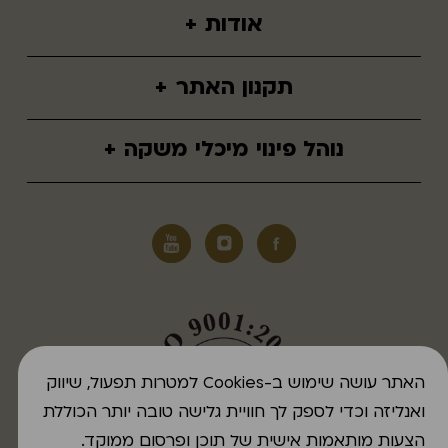
הזמנת סיור
תירוש כרמל
אודות
+
יינות כרמל
מי אנחנו
תקנון האתר
+
חזון
תנאי שימוש
חדשות ועדכונים
נוהל פינוי מיכלי משקה
+
הצהרת נגישות
תעודות
נוהל פינוי מבית העסק
פריסת מכונות מחזור
האתר עושה שימוש ב-Cookies למטרות תפעול, שיווק
ואנליזה וכדי לספק לך חוויית גלישה טובה יותר הכוללת
הצעות מותאמות אישית של תוכן ופרסום ממוקד.