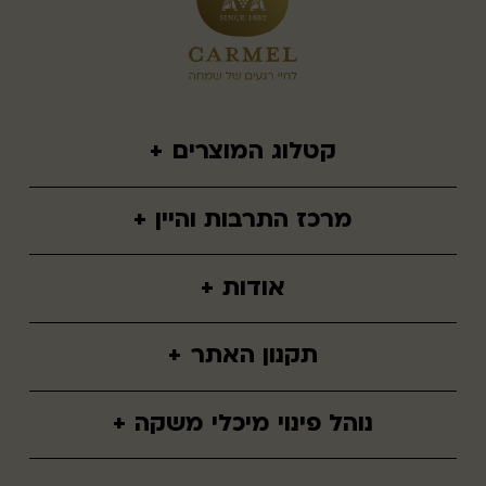
קטלוג המוצרים
+
יינות שולחניים
מרכז התרבות והיין
+
יינות ממותקים
הזמנת סיור
תירוש כרמל
אודות
+
יינות כרמל
מי אנחנו
תקנון האתר
+
חזון
תנאי שימוש
חדשות ועדכונים
נוהל פינוי מיכלי משקה
+
הצהרת נגישות
תעודות
נוהל פינוי מבית העסק