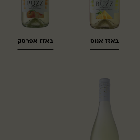
באזז אננס
באזז אפרסק