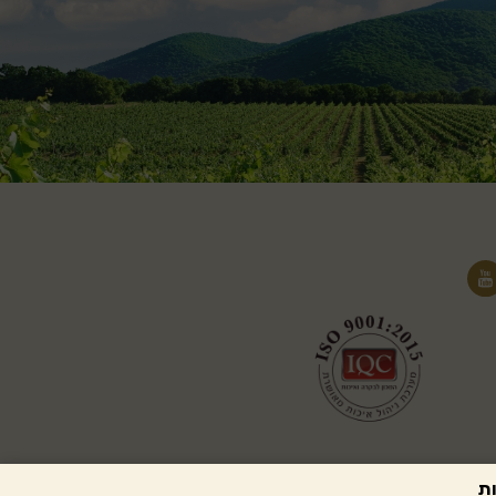
ת
elevate digital studio | עיצוב ופיתוח