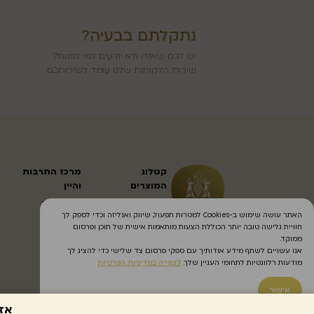
נתקלתם בבעיה?
יש לכם שאלה ולא יודעים למי לפנות?
שירות הלקוחות שלנו עומד לשירותכם
קטלוג
מרכז התרבות
המוצרים
והיין
יינות שולחניים
הזמנת סיור
האתר עושה שימוש ב-Cookies למטרות תפעול, שיווק ואנליזה וכדי לספק לך
יינות ממותקים
חוויית גלישה טובה יותר הכוללת הצעות מותאמות אישית של תוכן ופרסום
תירוש כרמל
ממוקד.
אנו עשויים לשתף מידע אודותיך עם ספקי פרסום צד שלישי כדי להציג לך
יינות כרמל
מודעות רלוונטיות לתחומי העניין שלך.
לצפייה במדיניות הפרטיות
אישור
אז
‏כל הזכויות שמורות ל2021 @Carmel