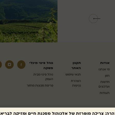
אודות
תקנון
נוהל פינוי מיכלי
האתר
משקה
מי אנחנו
תנאי שימוש
נוהל פינוי מבית
חזון
העסק
הצהרת
חדשות
נגישות
פריסת מכונות מחזור
ועדכונים
תעודות
הרה: צריכה מופרזת של אלכוהול מסכנת חיים ומזיקה לבריאו