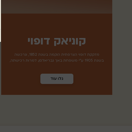
קוניאק דופוי
מזקקת דופוי הצרפתית הוקמה בשנת 1852, ונרכשה
בשנת 1905 ע"י משפחת באך גבריאלסן. למרות רכישתה,
המזקקה שומרת על האופי המשפחתי והבוטיקי בהליך
הייצור, בדגש על טיב הענבים, תהליך הזיקוק והמסורתיות.
גלו עוד