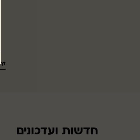
לף 
חדשות ועדכונים