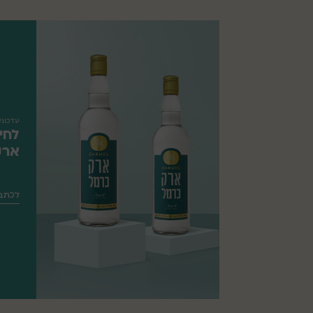
עדכוני
לחיי
ארק
לכתב