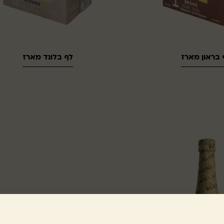
 בראון מארז
לף בלונד מארז