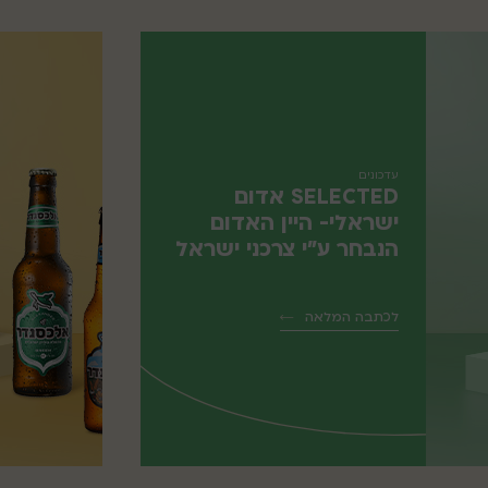
עדכונים
SELECTED אדום
ישראלי- היין האדום
הנבחר ע"י צרכני ישראל
לכתבה המלאה