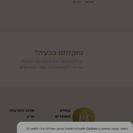
נתקלתם בבעיה?
יש לכם שאלה ולא יודעים למי לפנות?
שירות הלקוחות שלנו עומד לשירותכם
קטלוג
מרכז התרבות
המוצרים
והיין
יינות שולחניים
הזמנת סיור
האתר עושה שימוש ב-Cookies למטרות תפעול, שיווק ואנליזה וכדי לספק לך
יינות ממותקים