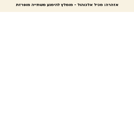
אזהרה: מכיל אלכוהול - מומלץ להימנע משתייה מופרזת
מגוון סיורי היין שלנו