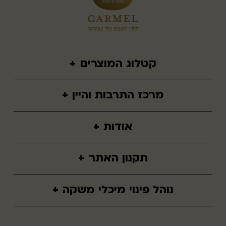
קטלוג המוצרים
+
יינות שולחניים
מרכז התרבות והיין
+
יינות ממותקים
הזמנת סיור
תירוש כרמל
אודות
+
יינות כרמל
מי אנחנו
תקנון האתר
+
חזון
תנאי שימוש
חדשות ועדכונים
נוהל פינוי מיכלי משקה
+
הצהרת נגישות
תעודות
נוהל פינוי מבית העסק